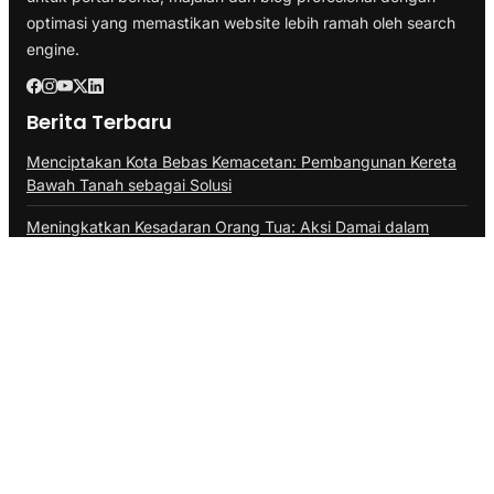
optimasi yang memastikan website lebih ramah oleh search
engine.
Berita Terbaru
Menciptakan Kota Bebas Kemacetan: Pembangunan Kereta
Bawah Tanah sebagai Solusi
Meningkatkan Kesadaran Orang Tua: Aksi Damai dalam
Memilih Tontonan Bermutu untuk Anak
Petualangan di Maroko: Keindahan Alam dan Kekayaan
Tradisi yang Mengagumkan
Kategori
Branding
Business
Ekonomi
Health & Fitness
Infrastruktur
Inspirasi
Internasional
Lifestyle
Marketing
Politik
SEO
Technology
Transportasi
Travel
Link Penting