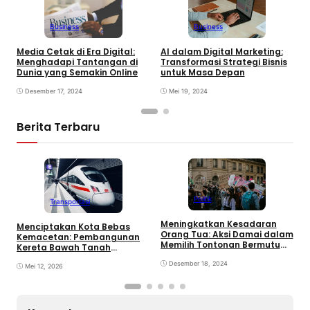
Business
Business
Media Cetak di Era Digital:
AI dalam Digital Marketing:
T
Menghadapi Tantangan di
Transformasi Strategi Bisnis
d
Dunia yang Semakin Online
untuk Masa Depan
P
d
Desember 17, 2024
Mei 19, 2024
Berita Terbaru
Politik
Transportasi
P
Meningkatkan Kesadaran
Menciptakan Kota Bebas
K
Orang Tua: Aksi Damai dalam
Kemacetan: Pembangunan
K
Memilih Tontonan Bermutu
Kereta Bawah Tanah
M
untuk Anak
sebagai Solusi
Desember 18, 2024
Mei 12, 2026