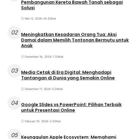
Pembangunan Kereta Bawah Tanah sebagai
Solusi
Mei 12, 2026
•
20 Dilihat
02
Meningkatkan Kesadaran Orang Tua: Aksi
Damai dalam Memilih Tontonan Bermutu untuk
Anak
Desember 18, 2024
•
7 Dilihat
03
Media Cetak di Era Digital: Menghadapi
Tantangan di Dunia yang Semakin Online
Desember 17, 2024
•
5 Dilihat
04
Google Slides vs PowerPoint: Pilihan Terbaik
untuk Presentasi Online
Februari 19, 2024
•
3 Dilihat
05
Keunggulan Apple Ecosystem: Memahami